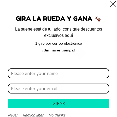
0
GIRA LA RUEDA Y GANA
La suerte está de tu lado. consigue descuentos
exclusivos aquí
Inicio
/ Productos etiquetados “infección urinaria”
1 giro por correo electrónico
infección urinaria
¡Sin hacer trampa!
Borrar todo
Rango de precios
Categoría
GIRAR
Never
Remind later
No thanks