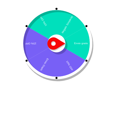
Mostrando el único resultado
Por defecto
Marboquin
$
20.600
-
$
38.700
Seleccionar opciones