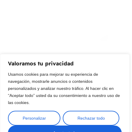
¡Suscribir al newsletter!
Promociones, nuevos productos y ventas. Directamente a
su bandeja de entrada.
Correo Electrónico
Mensaje (opcional)
Valoramos tu privacidad
Suscribir
Usamos cookies para mejorar su experiencia de
navegación, mostrarle anuncios o contenidos
personalizados y analizar nuestro tráfico. Al hacer clic en
“Aceptar todo” usted da su consentimiento a nuestro uso de
las cookies.
Personalizar
Rechazar todo
Copyright © 2025 ¦ livepetter: Todos los derechos reservados.
política de privacidad
Condiciones de uso
Buscar