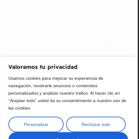
¡Suscribir al newsletter!
Promociones, nuevos productos y ventas. Directamente a
su bandeja de entrada.
Correo Electrónico
Mensaje (opcional)
Valoramos tu privacidad
Suscribir
Usamos cookies para mejorar su experiencia de
navegación, mostrarle anuncios o contenidos
personalizados y analizar nuestro tráfico. Al hacer clic en
“Aceptar todo” usted da su consentimiento a nuestro uso de
las cookies.
Personalizar
Rechazar todo
Copyright © 2025 ¦ livepetter: Todos los derechos reservados.
política de privacidad
Condiciones de uso
Buscar