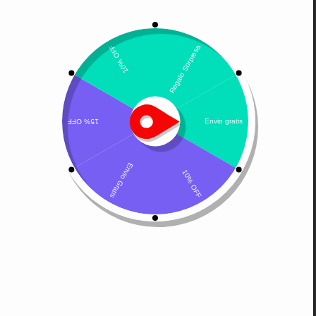
Mostrando el único resultado
Por defecto
Marboquin
$
20.600
-
$
38.700
Seleccionar opciones