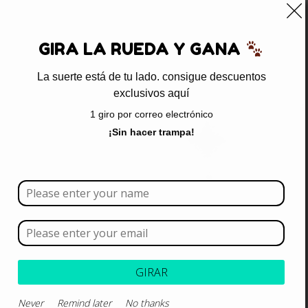
0
GIRA LA RUEDA Y GANA
La suerte está de tu lado. consigue descuentos
exclusivos aquí
Inicio
/ Productos etiquetados “infección respiratoria”
1 giro por correo electrónico
infección respiratoria
¡Sin hacer trampa!
Borrar todo
Rango de precios
Categoría
GIRAR
Never
Remind later
No thanks