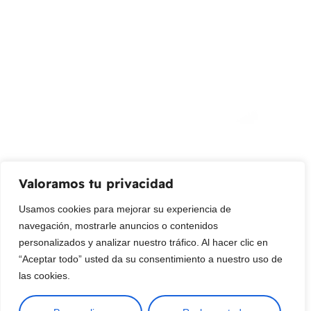
info@livepetter.co
¡Suscribir al newsletter!
Promociones, nuevos productos y ventas. Directamente a
su bandeja de entrada.
Correo Electrónico
Mensaje (opcional)
Valoramos tu privacidad
Suscribir
Usamos cookies para mejorar su experiencia de
navegación, mostrarle anuncios o contenidos
personalizados y analizar nuestro tráfico. Al hacer clic en
“Aceptar todo” usted da su consentimiento a nuestro uso de
las cookies.