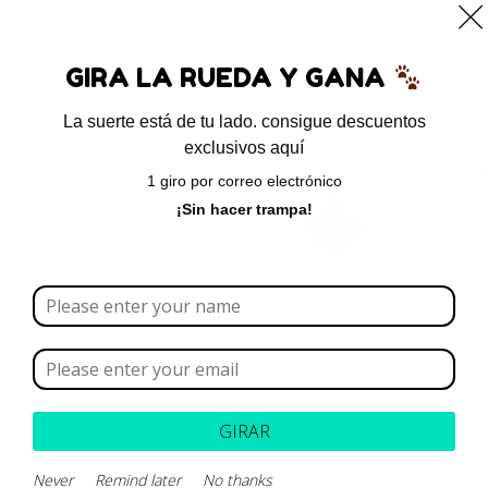
0
GIRA LA RUEDA Y GANA
La suerte está de tu lado. consigue descuentos
exclusivos aquí
Inicio
/ Productos etiquetados “halitosis”
1 giro por correo electrónico
halitosis
¡Sin hacer trampa!
Borrar todo
Rango de precios
Categoría
GIRAR
Marca
Never
Remind later
No thanks