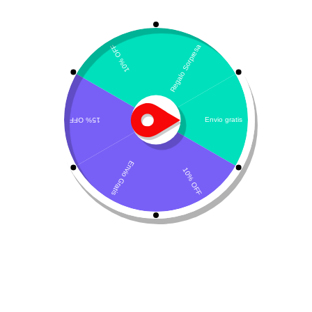
Mostrando el único resultado
Por defecto
Aquadent – Solución
para higiene oral
$
59.430