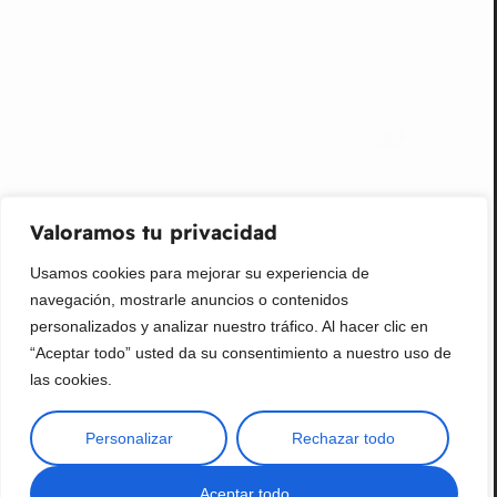
¡Suscribir al newsletter!
Promociones, nuevos productos y ventas. Directamente a
su bandeja de entrada.
Correo Electrónico
Mensaje (opcional)
Valoramos tu privacidad
Suscribir
Usamos cookies para mejorar su experiencia de
navegación, mostrarle anuncios o contenidos
personalizados y analizar nuestro tráfico. Al hacer clic en
“Aceptar todo” usted da su consentimiento a nuestro uso de
las cookies.
Personalizar
Rechazar todo
Copyright © 2025 ¦ livepetter: Todos los derechos reservados.
política de privacidad
Condiciones de uso
Buscar
Aceptar todo