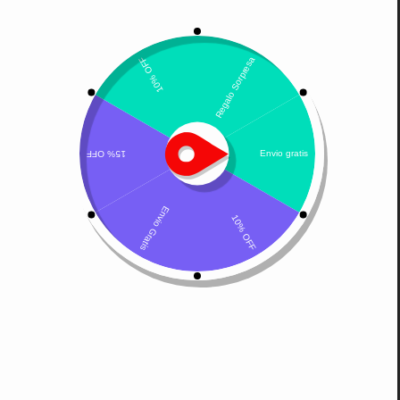
Mostrando el único resultado
Por defecto
Royal Canin Babycat
Milk Lactoreemplazador
$
141.300
Leer más