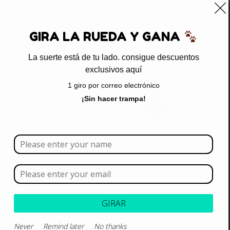
0
GIRA LA RUEDA Y GANA
La suerte está de tu lado. consigue descuentos
exclusivos aquí
Inicio
/ Productos etiquetados “gatitos recién nacidos”
1 giro por correo electrónico
gatitos recién nacidos
¡Sin hacer trampa!
Borrar todo
Rango de precios
Categoría
GIRAR
Never
Remind later
No thanks