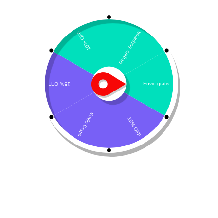
Mostrando los 5 resultados
Por defecto
neoIBP Antiulceroso
Gastrointestinal –
para mascotas
MONGE VET
SOLUTION
$
44.000
-
$
64.300