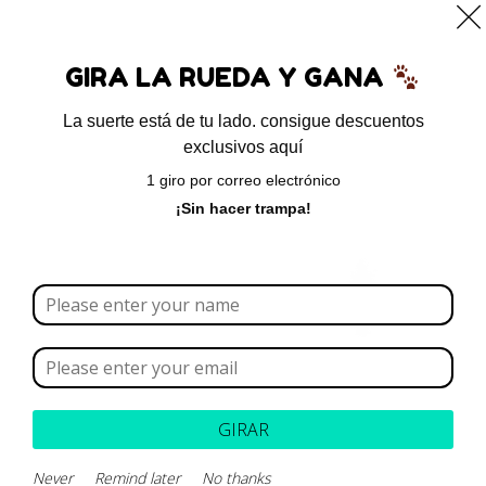
0
GIRA LA RUEDA Y GANA
La suerte está de tu lado. consigue descuentos
exclusivos aquí
Inicio
/ Productos etiquetados “gastritis”
1 giro por correo electrónico
gastritis
¡Sin hacer trampa!
Borrar todo
Rango de precios
Categoría
GIRAR
Marca
Never
Remind later
No thanks