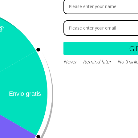
revicox
68.700
-
$
110.500
GI
Never
Remind later
No thank
Seleccionar opciones
Calificación 4.8/5!
Llámeno
– 31 Bogotá,
de usuarios verificados
(+57) 3