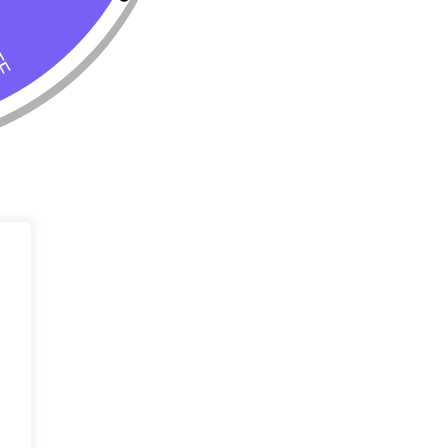
Tienda
Almacenar
Perro
Calle 127 D # 
Colombia
Gato
(+57) 315 270
info@livepetter
¡Suscribir 
Promociones, n
entrada.
rivacidad
Condiciones de uso
Buscar
Correo Electr
Mensaje (opci