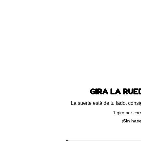
Blog
Preguntas frecuentes
Ayuda
ando el único resultado
GIRA LA RU
La suerte está de tu lado. con
1 giro por cor
¡Sin hac