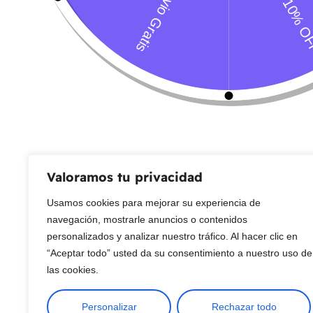
Servicio al Cliente
Live Petter
CONTACTO
Sobre Nosotros
Envío
Blog
Devoluciones
Gift Cards
Preguntas más frecuentes
Valoramos tu privacidad
Usamos cookies para mejorar su experiencia de
Copyright © 2025 ¦ livepetter: Todos los derechos reservados.
política de p
navegación, mostrarle anuncios o contenidos
personalizados y analizar nuestro tráfico. Al hacer clic en
“Aceptar todo” usted da su consentimiento a nuestro uso de
las cookies.
Personalizar
Rechazar todo