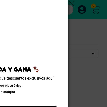
0
Por defecto
EDA Y GANA
sigue descuentos exclusivos aquí
reo electrónico
er trampa!