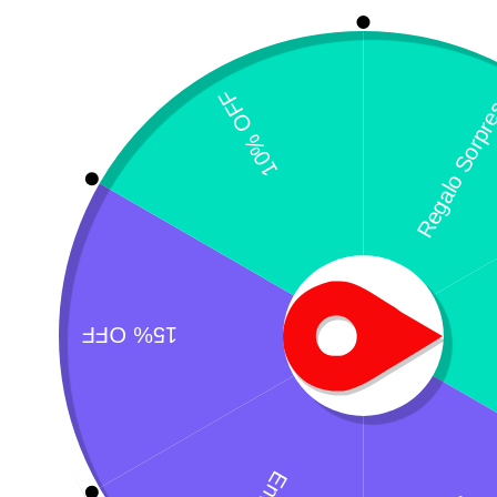
P
$
¿Necesitas un envio express?
Recogida gratuita
Calle 127 D # 70H 
Contáctanos a través de nuestra
Colombia
línea de atención WhatsApp.