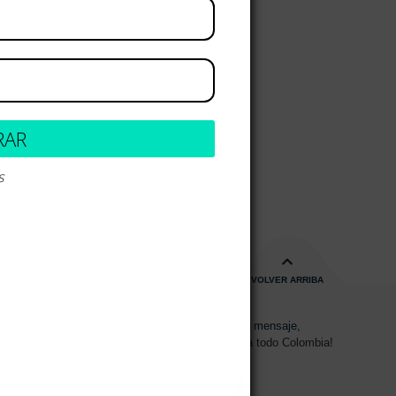
RAR
s
VOLVER ARRIBA
s de 08:00am - 17:00pm
Envíanos un mensaje,
15 2700 728
Despachos a todo Colombia!