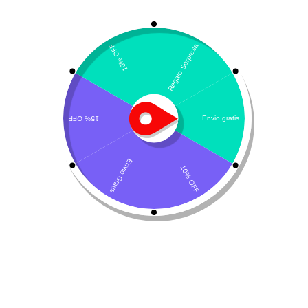
Mostrando el único resultado
Por defecto
Fitovete
$
43.260
-
$
83.990