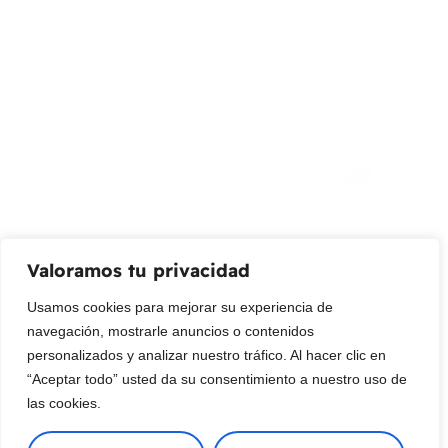
info@livepetter.co
¡Suscribir al newsletter!
Promociones, nuevos productos y ventas. Directamente a
su bandeja de entrada.
Correo Electrónico
Mensaje (opcional)
Valoramos tu privacidad
Suscribir
Usamos cookies para mejorar su experiencia de
navegación, mostrarle anuncios o contenidos
personalizados y analizar nuestro tráfico. Al hacer clic en
“Aceptar todo” usted da su consentimiento a nuestro uso de
las cookies.