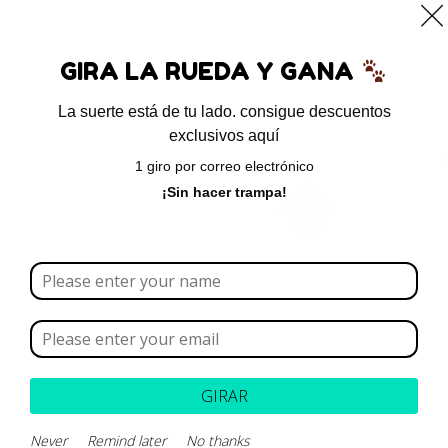
0
GIRA LA RUEDA Y GANA
La suerte está de tu lado. consigue descuentos
exclusivos aquí
Inicio
/ Productos etiquetados “extracto de triticum
1 giro por correo electrónico
vulgare”
¡Sin hacer trampa!
extracto de triticum vulgare
Borrar todo
Rango de precios
Categoría
GIRAR
Marca
Never
Remind later
No thanks