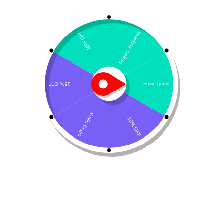
Mostrando el único resultado
Por defecto
UT Balance
$
121.300