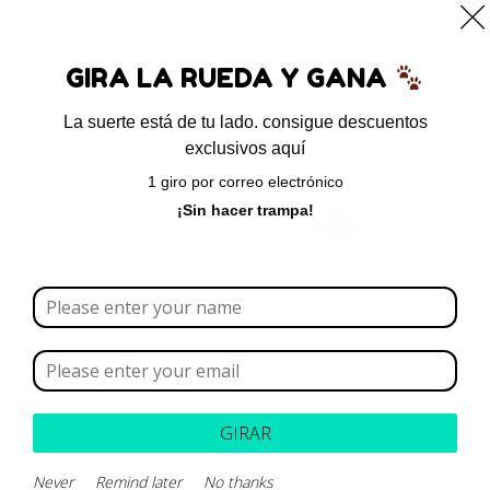
0
GIRA LA RUEDA Y GANA
La suerte está de tu lado. consigue descuentos
exclusivos aquí
Inicio
/ Productos etiquetados “Extracto de Cranberry”
1 giro por correo electrónico
Extracto de Cranberry
¡Sin hacer trampa!
Borrar todo
Rango de precios
Categoría
GIRAR
Marca
Never
Remind later
No thanks