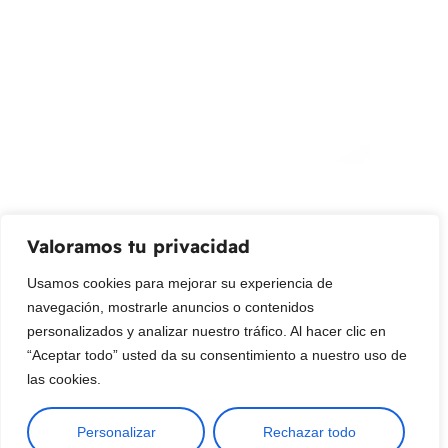
¡Suscribir al newsletter!
Promociones, nuevos productos y ventas. Directamente a
su bandeja de entrada.
Correo Electrónico
Mensaje (opcional)
Valoramos tu privacidad
Suscribir
Usamos cookies para mejorar su experiencia de
navegación, mostrarle anuncios o contenidos
personalizados y analizar nuestro tráfico. Al hacer clic en
“Aceptar todo” usted da su consentimiento a nuestro uso de
las cookies.
Personalizar
Rechazar todo
Copyright © 2025 ¦ livepetter: Todos los derechos reservados.