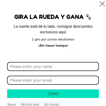
0
GIRA LA RUEDA Y GANA
La suerte está de tu lado. consigue descuentos
exclusivos aquí
Inicio
/ Productos etiquetados “estruvita”
1 giro por correo electrónico
estruvita
¡Sin hacer trampa!
Borrar todo
Rango de precios
Categoría
GIRAR
Marca
Never
Remind later
No thanks