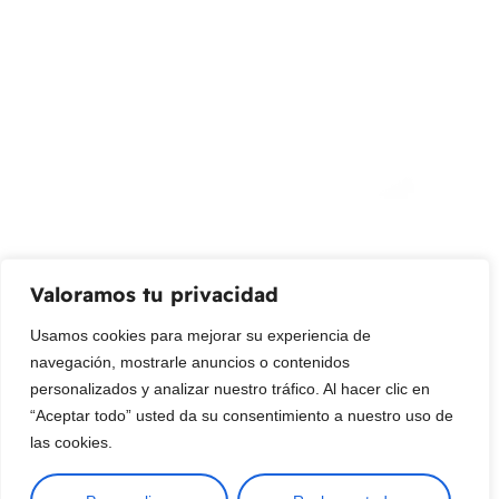
info@livepetter.co
¡Suscribir al newsletter!
Promociones, nuevos productos y ventas. Directamente a
su bandeja de entrada.
Correo Electrónico
Mensaje (opcional)
Valoramos tu privacidad
Suscribir
Usamos cookies para mejorar su experiencia de
navegación, mostrarle anuncios o contenidos
personalizados y analizar nuestro tráfico. Al hacer clic en
“Aceptar todo” usted da su consentimiento a nuestro uso de
las cookies.