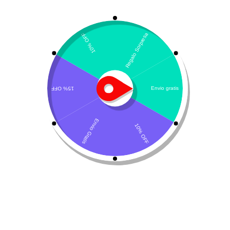
Mostrando el único resultado
Por defecto
Cani-Tabs Inmunity &
Allergies
$
50.700