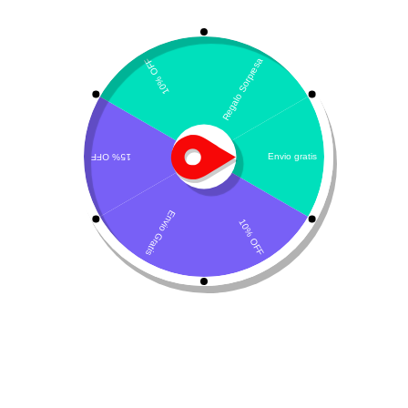
Mostrando el único resultado
Por defecto
EDTA disódico 0.35%
$
101.700