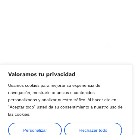
¡Suscribir al newsletter!
Promociones, nuevos productos y ventas. Directamente a
su bandeja de entrada.
Correo Electrónico
Mensaje (opcional)
Valoramos tu privacidad
Suscribir
Usamos cookies para mejorar su experiencia de
navegación, mostrarle anuncios o contenidos
personalizados y analizar nuestro tráfico. Al hacer clic en
“Aceptar todo” usted da su consentimiento a nuestro uso de
las cookies.
Personalizar
Rechazar todo
Copyright © 2025 ¦ livepetter: Todos los derechos reservados.