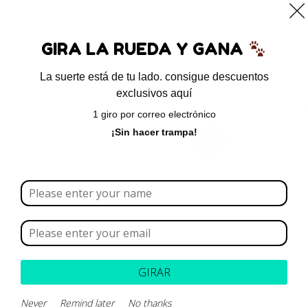
0
GIRA LA RUEDA Y GANA
La suerte está de tu lado. consigue descuentos
exclusivos aquí
Inicio
/ Productos etiquetados “EDTA disódico”
1 giro por correo electrónico
EDTA disódico
¡Sin hacer trampa!
Borrar todo
Rango de precios
Categoría
GIRAR
Marca
Never
Remind later
No thanks