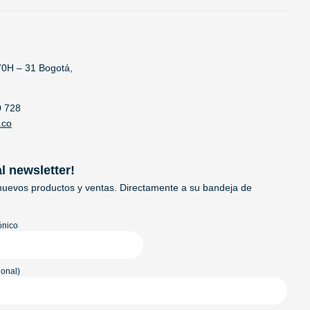
70H – 31 Bogotá,
0 728
.co
al newsletter!
uevos productos y ventas. Directamente a su bandeja de
ónico
onal)