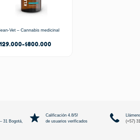
lean-Vet – Cannabis medicinal
129.000
-
$
800.000
Seleccionar opciones
Calificación 4.8/5!
Llámeno
– 31 Bogotá,
de usuarios verificados
(+57) 3