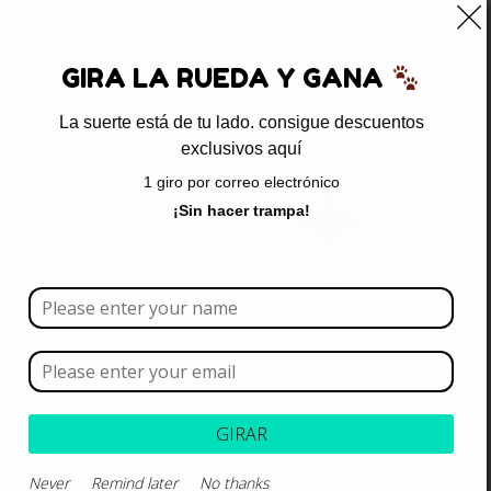
0
GIRA LA RUEDA Y GANA
La suerte está de tu lado. consigue descuentos
exclusivos aquí
Inicio
/ Productos etiquetados “dermatitis seborreica”
1 giro por correo electrónico
dermatitis seborreica
¡Sin hacer trampa!
Borrar todo
Rango de precios
Categoría
GIRAR
Never
Remind later
No thanks