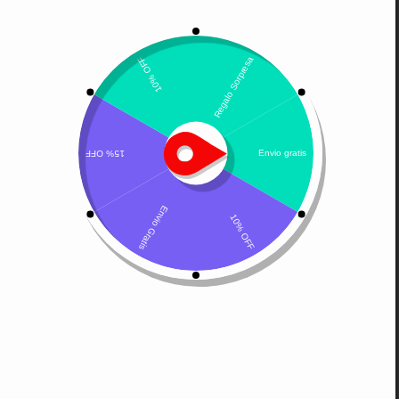
Mostrando el único resultado
Ordenar por popularidad
Sebolytic shampoo
$
88.700
Añadir al carrito