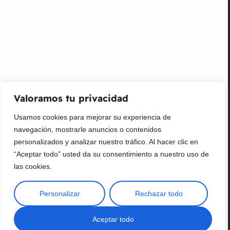
Promociones, nuevos productos y ventas. Directamente a
su bandeja de entrada.
Correo Electrónico
Mensaje (opcional)
Valoramos tu privacidad
Suscribir
Usamos cookies para mejorar su experiencia de
navegación, mostrarle anuncios o contenidos
personalizados y analizar nuestro tráfico. Al hacer clic en
“Aceptar todo” usted da su consentimiento a nuestro uso de
las cookies.
Personalizar
Rechazar todo
Copyright © 2025 ¦ livepetter: Todos los derechos reservados.
política de privacidad
Condiciones de uso
Buscar
Aceptar todo