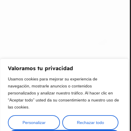
¡Suscribir al newsletter!
Promociones, nuevos productos y ventas. Directamente a
su bandeja de entrada.
Correo Electrónico
Mensaje (opcional)
Valoramos tu privacidad
Suscribir
Usamos cookies para mejorar su experiencia de
navegación, mostrarle anuncios o contenidos
personalizados y analizar nuestro tráfico. Al hacer clic en
“Aceptar todo” usted da su consentimiento a nuestro uso de
las cookies.
Personalizar
Rechazar todo
Copyright © 2025 ¦ livepetter: Todos los derechos reservados.