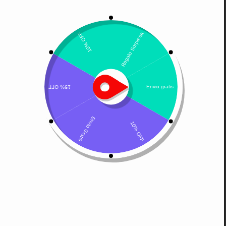
Mostrando el único resultado
Por defecto
Royal Canin Renal
Support
$
33.850