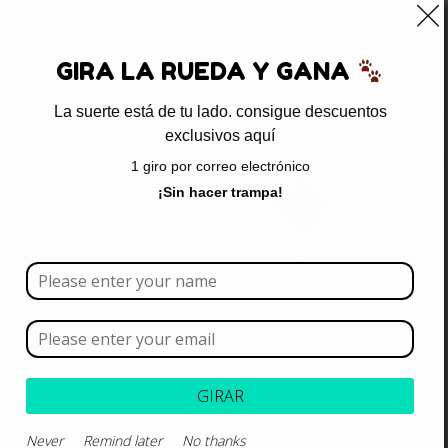
0
GIRA LA RUEDA Y GANA
La suerte está de tu lado. consigue descuentos
exclusivos aquí
Inicio
/ Productos etiquetados “cuidado veterinario para
1 giro por correo electrónico
gatos”
¡Sin hacer trampa!
cuidado veterinario para gatos
Borrar todo
Rango de precios
Categoría
GIRAR
Never
Remind later
No thanks