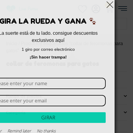
0
GIRA LA RUEDA Y GANA
La suerte está de tu lado. consigue descuentos
exclusivos aquí
Inicio
/ Productos etiquetados “collar de feromonas para
1 giro por correo electrónico
gatos”
¡Sin hacer trampa!
collar de feromonas para gatos
Borrar todo
Rango de precios
Categoría
GIRAR
Never
Remind later
No thanks