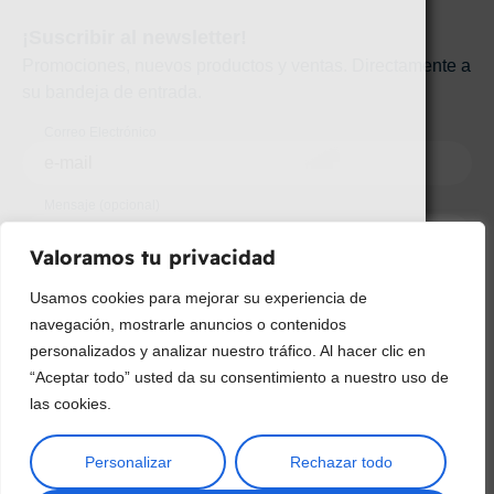
¡Suscribir al newsletter!
Promociones, nuevos productos y ventas. Directamente a
su bandeja de entrada.
Correo Electrónico
Mensaje (opcional)
Valoramos tu privacidad
Suscribir
Usamos cookies para mejorar su experiencia de
navegación, mostrarle anuncios o contenidos
personalizados y analizar nuestro tráfico. Al hacer clic en
“Aceptar todo” usted da su consentimiento a nuestro uso de
las cookies.
Personalizar
Rechazar todo
Copyright © 2025 ¦ livepetter: Todos los derechos reservados.