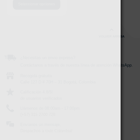
Seleccionar opciones
VOLVER ARRIBA
¿Necesitas un envio express?
Contáctanos a través de nuestra línea de atención WhatsApp.
Recogida gratuita
Calle 127 D # 70H – 31 Bogotá, Colombia
Calificación 4.8/5!
de usuarios verificados
Llámenos de 08:00am - 17:00pm
(+57) 315 2700 728
Envíanos un mensaje,
Despachos a todo Colombia!