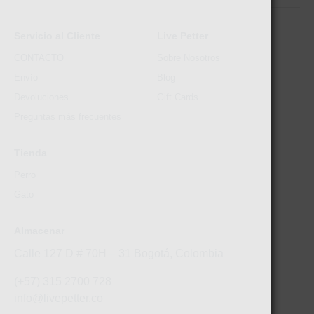
Servicio al Cliente
Live Petter
CONTACTO
Sobre Nosotros
Envío
Blog
Devoluciones
Gift Cards
Preguntas más frecuentes
Tienda
Perro
Gato
Almacenar
Calle 127 D # 70H – 31 Bogotá, Colombia
(+57) 315 2700 728
info@livepetter.co