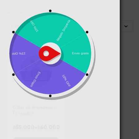
Mostrando el único resultado
Por defecto
Collar de feromonas –
Ferogatos
$
55.000
-
$
60.000