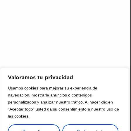
info@livepetter.co
¡Suscribir al newsletter!
Promociones, nuevos productos y ventas. Directamente a
su bandeja de entrada.
Correo Electrónico
Mensaje (opcional)
Valoramos tu privacidad
Suscribir
Usamos cookies para mejorar su experiencia de
navegación, mostrarle anuncios o contenidos
personalizados y analizar nuestro tráfico. Al hacer clic en
“Aceptar todo” usted da su consentimiento a nuestro uso de
las cookies.