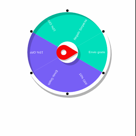
Mostrando el único resultado
Por defecto
Ativi 40 mg – Colágeno
tipo II
$
97.200