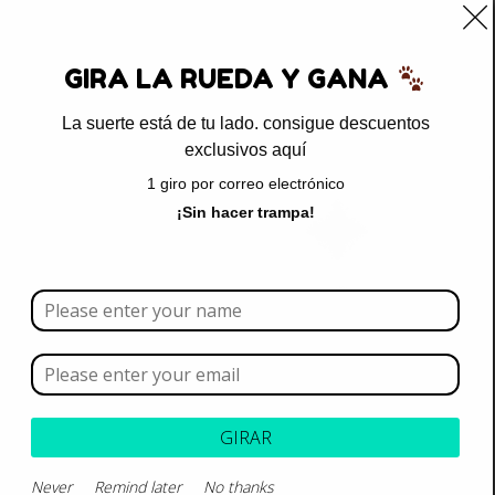
0
GIRA LA RUEDA Y GANA
La suerte está de tu lado. consigue descuentos
exclusivos aquí
Inicio
/ Productos etiquetados “colágeno tipo II”
1 giro por correo electrónico
colágeno tipo II
¡Sin hacer trampa!
Borrar todo
Rango de precios
Categoría
GIRAR
Marca
Never
Remind later
No thanks