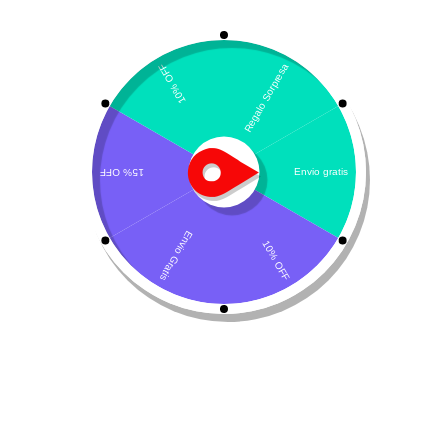
Mostrando el único resultado
Ordenar por último
¡Oferta!
Aciflux
$
16.600
-
$
22.700