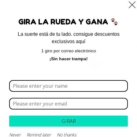
0
GIRA LA RUEDA Y GANA
La suerte está de tu lado. consigue descuentos
exclusivos aquí
Inicio
/ Productos etiquetados “citoprotector”
1 giro por correo electrónico
citoprotector
¡Sin hacer trampa!
Borrar todo
Rango de precios
Categoría
GIRAR
Marca
Never
Remind later
No thanks