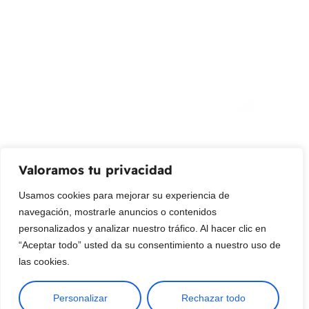
¡Suscribir al newsletter!
Promociones, nuevos productos y ventas. Directamente a
su bandeja de entrada.
Correo Electrónico
Mensaje (opcional)
Valoramos tu privacidad
Suscribir
Usamos cookies para mejorar su experiencia de
navegación, mostrarle anuncios o contenidos
personalizados y analizar nuestro tráfico. Al hacer clic en
“Aceptar todo” usted da su consentimiento a nuestro uso de
las cookies.
Personalizar
Rechazar todo
Copyright © 2025 ¦ livepetter: Todos los derechos reservados.