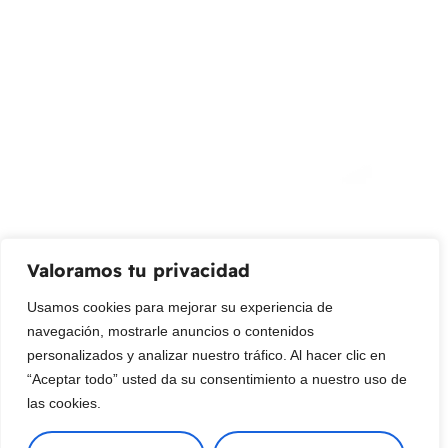
info@livepetter.co
¡Suscribir al newsletter!
Promociones, nuevos productos y ventas. Directamente a
su bandeja de entrada.
Correo Electrónico
Mensaje (opcional)
Valoramos tu privacidad
Suscribir
Usamos cookies para mejorar su experiencia de
navegación, mostrarle anuncios o contenidos
personalizados y analizar nuestro tráfico. Al hacer clic en
“Aceptar todo” usted da su consentimiento a nuestro uso de
las cookies.