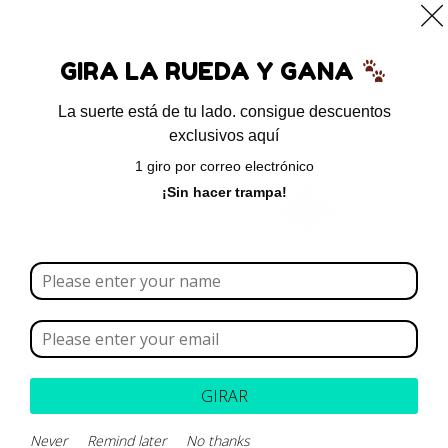
0
GIRA LA RUEDA Y GANA
La suerte está de tu lado. consigue descuentos
exclusivos aquí
Inicio
/ Productos etiquetados “Cimalgex”
1 giro por correo electrónico
Cimalgex
¡Sin hacer trampa!
Borrar todo
Rango de precios
Categoría
GIRAR
Marca
Never
Remind later
No thanks