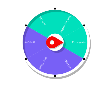
Mostrando el único resultado
Por defecto
Cimalgex – Cimicoxib
$
47.600
-
$
136.600