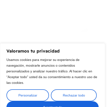
¡Suscribir al newsletter!
Promociones, nuevos productos y ventas. Directamente a
su bandeja de entrada.
Correo Electrónico
Mensaje (opcional)
Valoramos tu privacidad
Suscribir
Usamos cookies para mejorar su experiencia de
navegación, mostrarle anuncios o contenidos
personalizados y analizar nuestro tráfico. Al hacer clic en
“Aceptar todo” usted da su consentimiento a nuestro uso de
las cookies.
Personalizar
Rechazar todo
Copyright © 2025 ¦ livepetter: Todos los derechos reservados.
política de privacidad
Condiciones de uso
Buscar