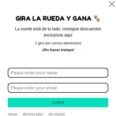
0
GIRA LA RUEDA Y GANA
La suerte está de tu lado. consigue descuentos
exclusivos aquí
Inicio
/ Productos etiquetados “carprofeno”
1 giro por correo electrónico
carprofeno
¡Sin hacer trampa!
Borrar todo
Rango de precios
Categoría
GIRAR
Marca
Never
Remind later
No thanks