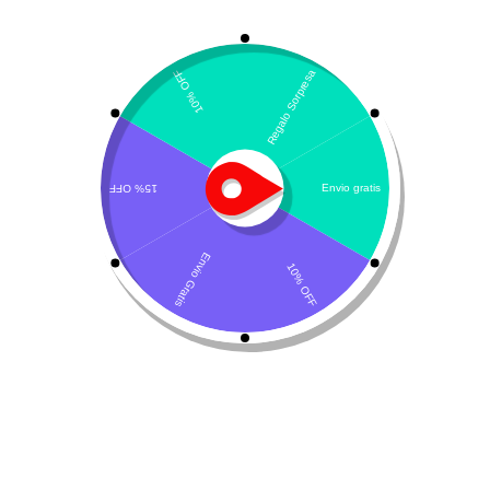
Mostrando el único resultado
Ordenar por último
Carprodol – Carprofeno
$
64.600
-
$
79.600