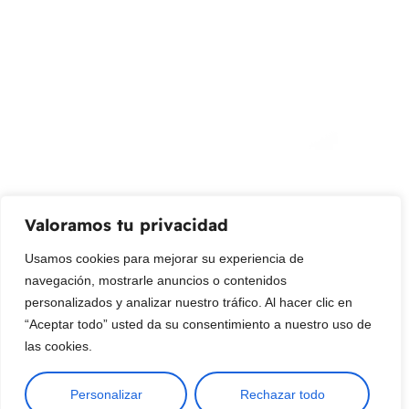
¡Suscribir al newsletter!
Promociones, nuevos productos y ventas. Directamente a
su bandeja de entrada.
Correo Electrónico
Mensaje (opcional)
Valoramos tu privacidad
Suscribir
Usamos cookies para mejorar su experiencia de
navegación, mostrarle anuncios o contenidos
personalizados y analizar nuestro tráfico. Al hacer clic en
“Aceptar todo” usted da su consentimiento a nuestro uso de
las cookies.
Personalizar
Rechazar todo
Copyright © 2025 ¦ livepetter: Todos los derechos reservados.