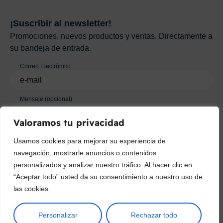
¡Suscribir al newsletter!
Promociones, nuevos productos y ventas. Directamente a
su bandeja de entrada.
Correo Electrónico
Mensaje (opcional)
Valoramos tu privacidad
Suscribir
Usamos cookies para mejorar su experiencia de
navegación, mostrarle anuncios o contenidos
personalizados y analizar nuestro tráfico. Al hacer clic en
“Aceptar todo” usted da su consentimiento a nuestro uso de
las cookies.
Personalizar
Rechazar todo
Copyright © 2025 ¦ livepetter: Todos los derechos reservados.