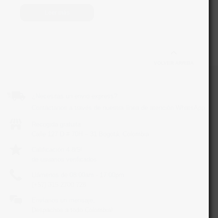
Leer más
VOLVER ARRIBA
¿Necesitas un envio express?
Contáctanos a través de nuestra línea de atención WhatsApp.
Recogida gratuita
Calle 127 D # 70H – 31 Bogotá, Colombia
Calificación 4.8/5!
de usuarios verificados
Llámenos de 08:00am - 17:00pm
(+57) 315 2700 728
Envíanos un mensaje,
Despachos a todo Colombia!