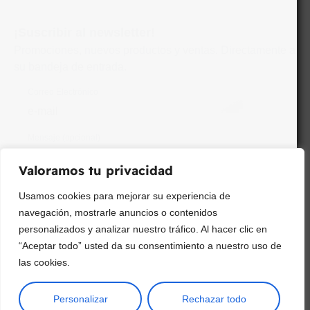
¡Suscribir al newsletter!
Promociones, nuevos productos y ventas. Directamente a
su bandeja de entrada.
Correo Electrónico
Mensaje (opcional)
Valoramos tu privacidad
Suscribir
Usamos cookies para mejorar su experiencia de
navegación, mostrarle anuncios o contenidos
personalizados y analizar nuestro tráfico. Al hacer clic en
“Aceptar todo” usted da su consentimiento a nuestro uso de
las cookies.
Personalizar
Rechazar todo
Copyright © 2025 ¦ livepetter: Todos los derechos reservados.