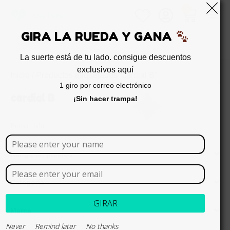
0
GIRA LA RUEDA Y GANA
La suerte está de tu lado. consigue descuentos
exclusivos aquí
Inicio
/ Productos etiquetados “cardial B”
1 giro por correo electrónico
cardial B
¡Sin hacer trampa!
Borrar todo
Rango de precios
Categoría
GIRAR
Marca
Never
Remind later
No thanks