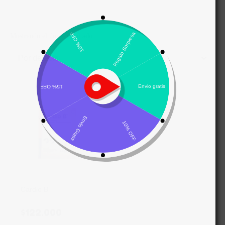
Mostrando el único resultado
Por defecto
Cardio B
$
122.000