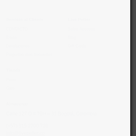
Servicio al Cliente
Live Petter
CONTACTO
Sobre Nosotros
Envío
Blog
Devoluciones
Gift Cards
Preguntas más frecuentes
Tienda
Perro
Gato
Almacenar
Calle 127 D # 70H – 31 Bogotá, Colombia
(+57) 315 2700 728
info@livepetter.co