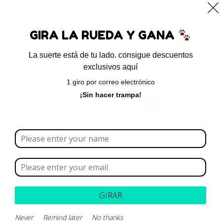
0
GIRA LA RUEDA Y GANA
La suerte está de tu lado. consigue descuentos
exclusivos aquí
Inicio
/ Productos etiquetados “calostro”
1 giro por correo electrónico
calostro
¡Sin hacer trampa!
Borrar todo
Rango de precios
Categoría
GIRAR
Marca
Never
Remind later
No thanks