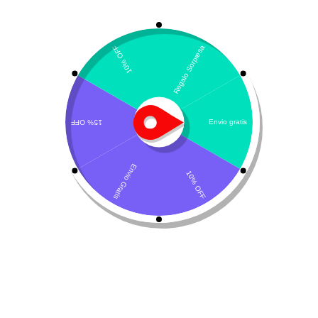
Mostrando el único resultado
Por defecto
Cani-Tabs Inmunity &
Allergies
$
50.700