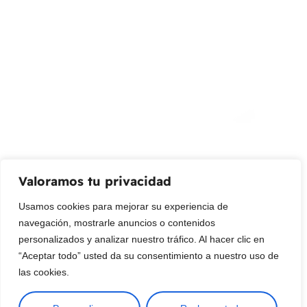
info@livepetter.co
¡Suscribir al newsletter!
Promociones, nuevos productos y ventas. Directamente a
su bandeja de entrada.
Correo Electrónico
Mensaje (opcional)
Valoramos tu privacidad
Suscribir
Usamos cookies para mejorar su experiencia de
navegación, mostrarle anuncios o contenidos
personalizados y analizar nuestro tráfico. Al hacer clic en
“Aceptar todo” usted da su consentimiento a nuestro uso de
las cookies.