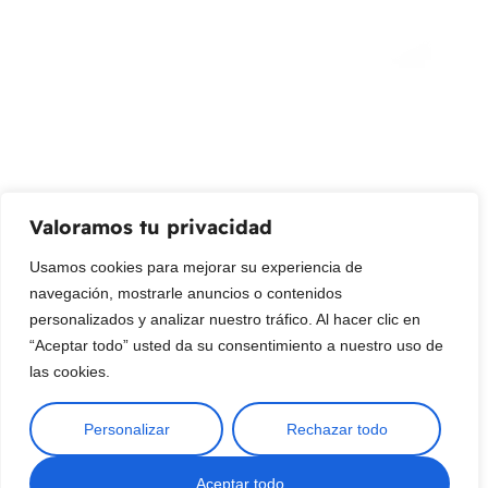
¡Suscribir al newsletter!
Promociones, nuevos productos y ventas. Directamente a
su bandeja de entrada.
Correo Electrónico
Mensaje (opcional)
Valoramos tu privacidad
Suscribir
Usamos cookies para mejorar su experiencia de
navegación, mostrarle anuncios o contenidos
personalizados y analizar nuestro tráfico. Al hacer clic en
“Aceptar todo” usted da su consentimiento a nuestro uso de
las cookies.
Personalizar
Rechazar todo
Copyright © 2025 ¦ livepetter: Todos los derechos reservados.
política de privacidad
Condiciones de uso
Buscar
Aceptar todo