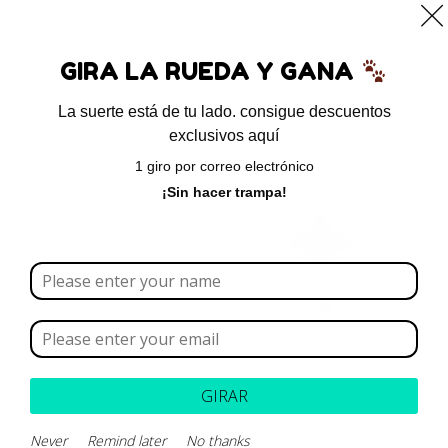
0
GIRA LA RUEDA Y GANA
La suerte está de tu lado. consigue descuentos
exclusivos aquí
Inicio
/ Productos etiquetados “caléndula”
1 giro por correo electrónico
caléndula
¡Sin hacer trampa!
Borrar todo
Rango de precios
Categoría
GIRAR
Marca
Never
Remind later
No thanks