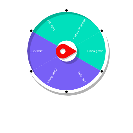
Mostrando los 3 resultados
Clasificación por defecto
¡Oferta!
Cinamet-les gel dental
Labyderm Premium
cicatrizante
Cover
$
48.500
$
45.000
-