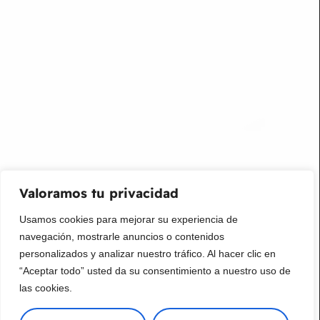
info@livepetter.co
¡Suscribir al newsletter!
Promociones, nuevos productos y ventas. Directamente a
su bandeja de entrada.
Correo Electrónico
Mensaje (opcional)
Valoramos tu privacidad
Suscribir
Usamos cookies para mejorar su experiencia de
navegación, mostrarle anuncios o contenidos
personalizados y analizar nuestro tráfico. Al hacer clic en
“Aceptar todo” usted da su consentimiento a nuestro uso de
las cookies.