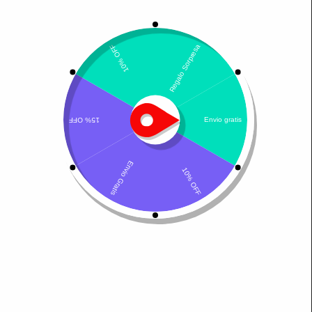
Mostrando los 2 resultados
Por defecto
Bravecto
Bravecto gatos Spot-on
$
82.580
-
$
101.900
-
$
123.330
$
116.280