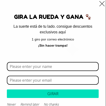
0
GIRA LA RUEDA Y GANA
La suerte está de tu lado. consigue descuentos
exclusivos aquí
Inicio
/ Productos etiquetados “Bravecto”
1 giro por correo electrónico
Bravecto
¡Sin hacer trampa!
Borrar todo
Rango de precios
Categoría
GIRAR
Marca
Never
Remind later
No thanks