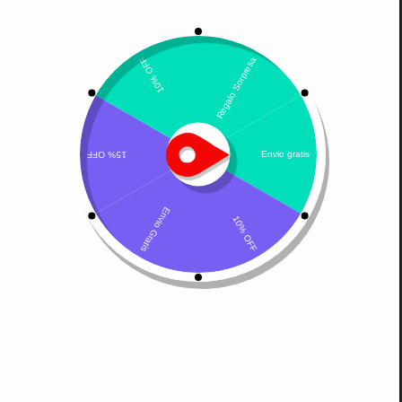
Mostrando el único resultado
Por defecto
Ojux V – colirio
$
19.500
Leer más