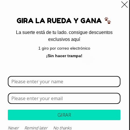
0
GIRA LA RUEDA Y GANA
La suerte está de tu lado. consigue descuentos
exclusivos aquí
Inicio
/ Productos etiquetados “betametasona”
1 giro por correo electrónico
betametasona
¡Sin hacer trampa!
Borrar todo
Rango de precios
Categoría
GIRAR
Never
Remind later
No thanks