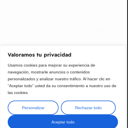
Promociones, nuevos productos y ventas. Directamente a
su bandeja de entrada.
Correo Electrónico
Mensaje (opcional)
Valoramos tu privacidad
Suscribir
Usamos cookies para mejorar su experiencia de
navegación, mostrarle anuncios o contenidos
personalizados y analizar nuestro tráfico. Al hacer clic en
“Aceptar todo” usted da su consentimiento a nuestro uso de
las cookies.
Personalizar
Rechazar todo
Copyright © 2025 ¦ livepetter: Todos los derechos reservados.
política de privacidad
Condiciones de uso
Buscar
Aceptar todo