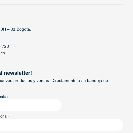
70H – 31 Bogotá,
0 728
.co
al newsletter!
uevos productos y ventas. Directamente a su bandeja de
ónico
onal)