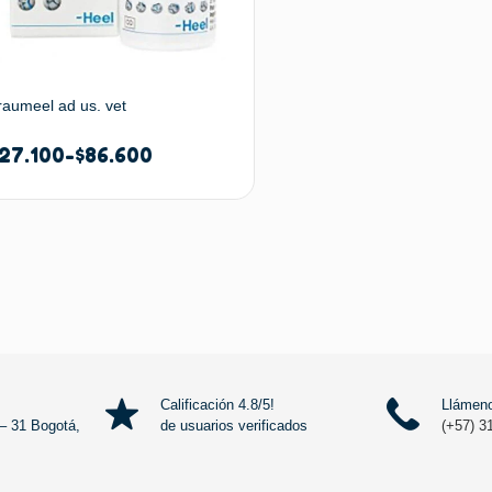
raumeel ad us. vet
27.100
-
$
86.600
Seleccionar opciones
Calificación 4.8/5!
Llámeno
– 31 Bogotá,
de usuarios verificados
(+57) 3