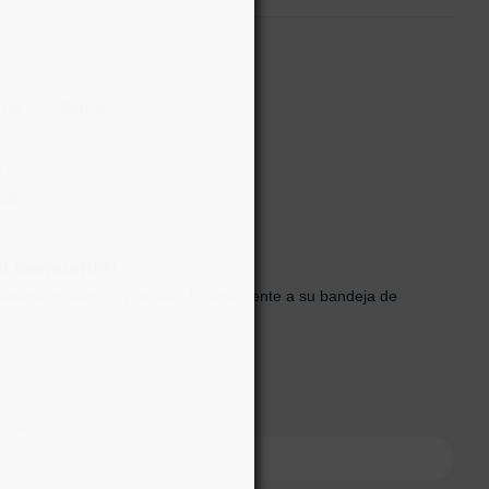
70H – 31 Bogotá,
0 728
.co
al newsletter!
uevos productos y ventas. Directamente a su bandeja de
ónico
onal)