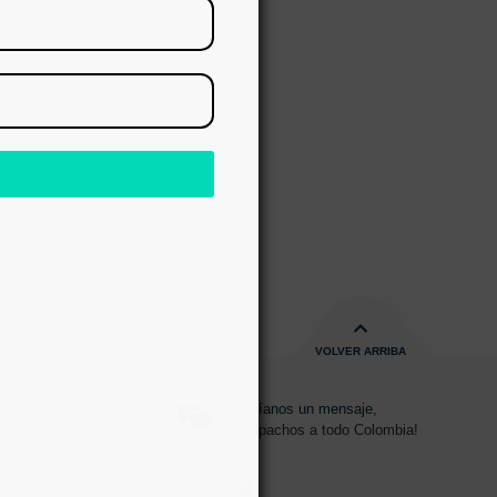
RAR
s
VOLVER ARRIBA
s de 08:00am - 17:00pm
Envíanos un mensaje,
15 2700 728
Despachos a todo Colombia!