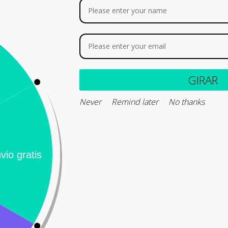
pplaws
9.900
-
$
11.500
GI
Never
Remind later
No thank
Seleccionar opciones
Calificación 4.8/5!
Llámeno
– 31 Bogotá,
de usuarios verificados
(+57) 3