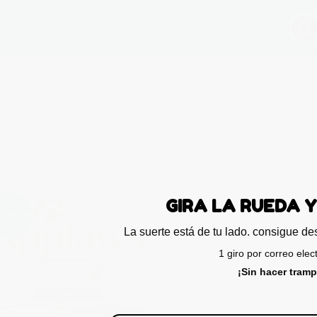
Blog
Preguntas frecuentes
Ayuda
ando el único resultado
GIRA LA RU
ferta!
La suerte está de tu lado. con
1 giro por cor
¡Sin hac