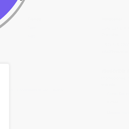
Tienda
Almacenar
Perro
Calle 127 D # 
Colombia
Gato
(+57) 315 270
info@livepetter
¡Suscribir 
Promociones, n
entrada.
rivacidad
Condiciones de uso
Buscar
Correo Electr
Mensaje (opci