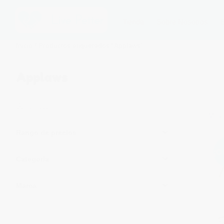
Tienda
Sobre Nosotros
Inicio
/ Productos etiquetados “Applaws”
Applaws
Borrar todo
Mostr
Rango de precios
¡O
Categoría
Marca