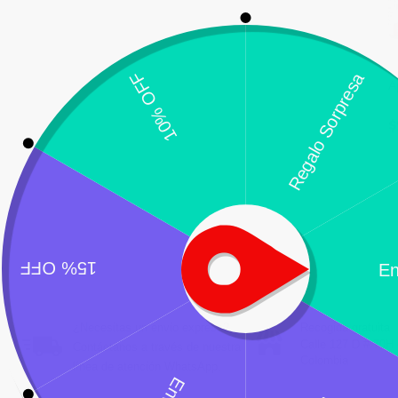
A
$
¿Necesitas un envio express?
Recogida gratuita
Calle 127 D # 70H 
Contáctanos a través de nuestra
Colombia
línea de atención WhatsApp.