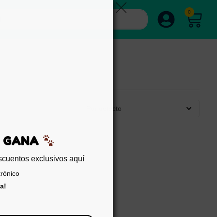
0
Por defecto
EDA Y GANA
sigue descuentos exclusivos aquí
reo electrónico
er trampa!