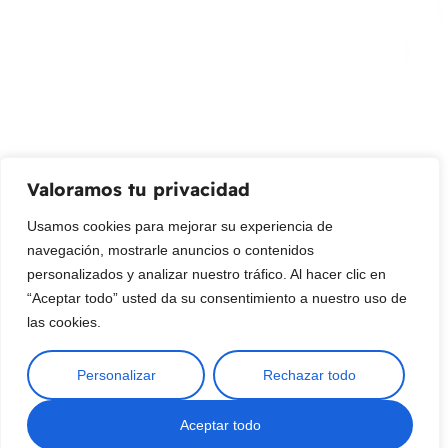
Promociones, nuevos productos y ventas. Directamente a
su bandeja de entrada.
Correo Electrónico
Mensaje (opcional)
Valoramos tu privacidad
Suscribir
Usamos cookies para mejorar su experiencia de
navegación, mostrarle anuncios o contenidos
personalizados y analizar nuestro tráfico. Al hacer clic en
“Aceptar todo” usted da su consentimiento a nuestro uso de
las cookies.
Personalizar
Rechazar todo
Copyright © 2025 ¦ livepetter: Todos los derechos reservados.
política de privacidad
Condiciones de uso
Buscar
Aceptar todo