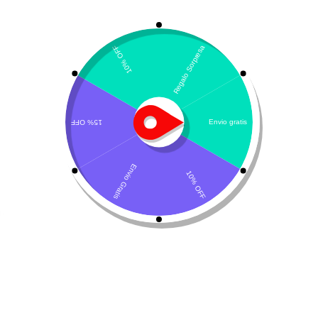
VOLVER ARRIBA
¿Necesitas un envio express?
Contáctanos a través de nuestra línea de atención WhatsApp.
Recogida gratuita
Calle 127 D # 70H – 31 Bogotá, Colombia
Calificación 4.8/5!
de usuarios verificados
Llámenos de 08:00am - 17:00pm
(+57) 315 2700 728
Envíanos un mensaje,
Despachos a todo Colombia!