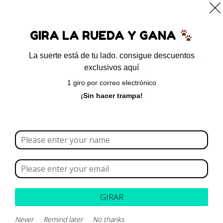
0
GIRA LA RUEDA Y GANA
La suerte está de tu lado. consigue descuentos
exclusivos aquí
Inicio
/ Productos etiquetados “Antifúngico para
1 giro por correo electrónico
mascotas”
¡Sin hacer trampa!
Antifúngico para mascotas
Borrar todo
Rango de precios
GIRAR
Parece que no podemos encontrar lo que estás
Never
Remind later
No thanks
buscando.