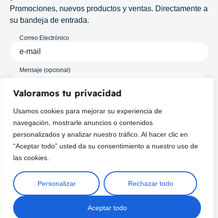
Promociones, nuevos productos y ventas. Directamente a
su bandeja de entrada.
Correo Electrónico
Mensaje (opcional)
Valoramos tu privacidad
Suscribir
Usamos cookies para mejorar su experiencia de
navegación, mostrarle anuncios o contenidos
personalizados y analizar nuestro tráfico. Al hacer clic en
“Aceptar todo” usted da su consentimiento a nuestro uso de
las cookies.
Personalizar
Rechazar todo
Copyright © 2025 ¦ livepetter: Todos los derechos reservados.
política de privacidad
Condiciones de uso
Buscar
Aceptar todo