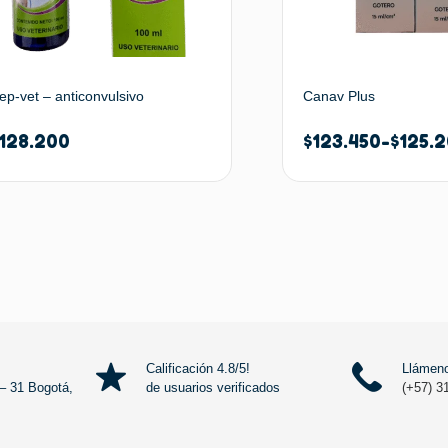
ep-vet – anticonvulsivo
Canav Plus
128.200
$
123.450
-
$
125.
Seleccionar opciones
Seleccionar
Calificación 4.8/5!
Llámeno
– 31 Bogotá,
de usuarios verificados
(+57) 3