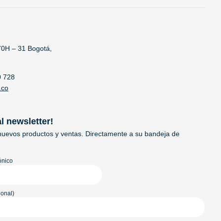
70H – 31 Bogotá,
0 728
.co
al newsletter!
uevos productos y ventas. Directamente a su bandeja de
ónico
onal)