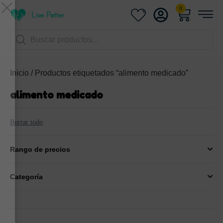
0
EDA Y GANA
do. consigue descuentos
vos aquí
Inicio
/ Productos etiquetados “alimento medicado”
reo electrónico
alimento medicado
r trampa!
Borrar todo
Rango de precios
Categoría
RAR
anks