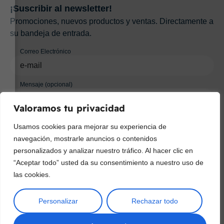
¡Suscribir al newsletter!
Promociones, nuevos productos y ventas. Directamente a
su bandeja de entrada.
Correo Electrónico
Mensaje (opcional)
Valoramos tu privacidad
Suscribir
Usamos cookies para mejorar su experiencia de
navegación, mostrarle anuncios o contenidos
personalizados y analizar nuestro tráfico. Al hacer clic en
“Aceptar todo” usted da su consentimiento a nuestro uso de
las cookies.
Personalizar
Rechazar todo
Copyright © 2025 ¦ livepetter: Todos los derechos reservados.
política de privacidad
Condiciones de uso
Buscar