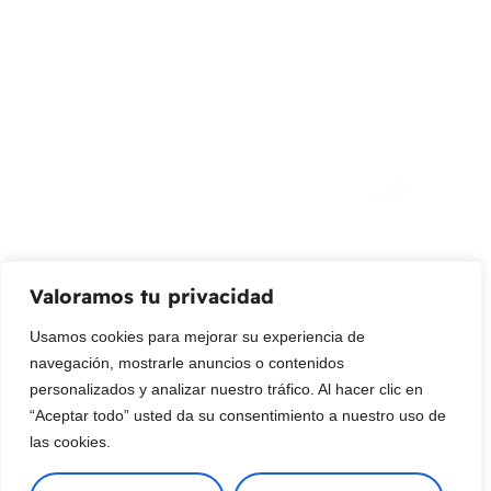
info@livepetter.co
¡Suscribir al newsletter!
Promociones, nuevos productos y ventas. Directamente a
su bandeja de entrada.
Correo Electrónico
Mensaje (opcional)
Valoramos tu privacidad
Suscribir
Usamos cookies para mejorar su experiencia de
navegación, mostrarle anuncios o contenidos
personalizados y analizar nuestro tráfico. Al hacer clic en
“Aceptar todo” usted da su consentimiento a nuestro uso de
las cookies.