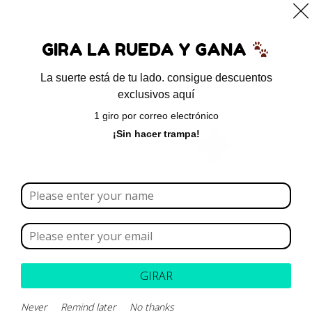
0
GIRA LA RUEDA Y GANA
La suerte está de tu lado. consigue descuentos
exclusivos aquí
Inicio
/ Productos etiquetados “Ácido
1 giro por correo electrónico
etilendiaminotetraacético”
¡Sin hacer trampa!
Ácido etilendiaminotetraacético
Borrar todo
Rango de precios
Categoría
GIRAR
Marca
Never
Remind later
No thanks