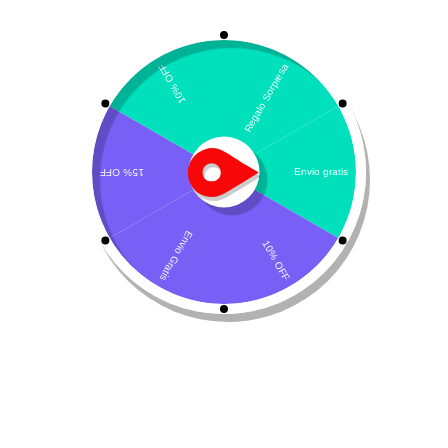
Mostrando el único resultado
Por defecto
EDTA disódico 0.35%
$
101.700