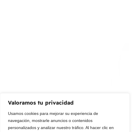
Calle 127 D # 70H – 31 Bogotá, Colombia
(+57) 315 2700 728
info@livepetter.co
¡Suscribir al newsletter!
Promociones, nuevos productos y ventas. Directamente a
su bandeja de entrada.
Correo Electrónico
Mensaje (opcional)
Valoramos tu privacidad
Suscribir
Usamos cookies para mejorar su experiencia de
navegación, mostrarle anuncios o contenidos
personalizados y analizar nuestro tráfico. Al hacer clic en