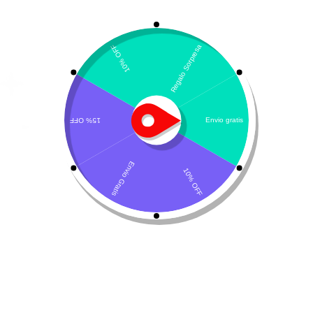
Llámenos de 08:00am - 17:00pm
(+57) 315 2700 728
Envíanos un mensaje,
Despachos a todo Colombia!
Servicio al Cliente
Live Petter
CONTACTO
Sobre Nosotros
Envío
Blog
Devoluciones
Gift Cards
Preguntas más frecuentes
Tienda
Perro
Gato
Almacenar