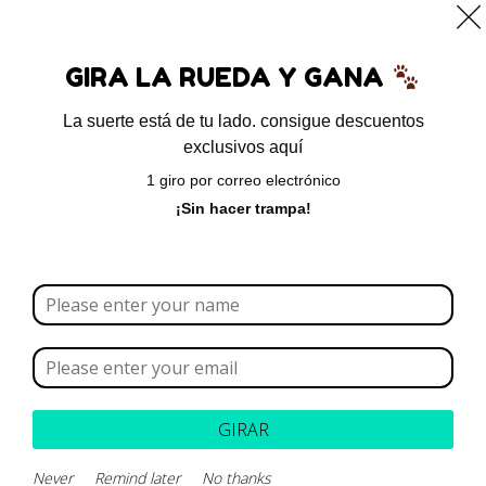
0
GIRA LA RUEDA Y GANA
La suerte está de tu lado. consigue descuentos
exclusivos aquí
Escritorio
1 giro por correo electrónico
¡Sin hacer trampa!
[directorist_user_dashboard]
VOLVER ARRIBA
¿Necesitas un envio express?
Contáctanos a través de nuestra línea de atención WhatsApp.
Recogida gratuita
Calle 127 D # 70H – 31 Bogotá, Colombia
GIRAR
Calificación 4.8/5!
de usuarios verificados
Never
Remind later
No thanks