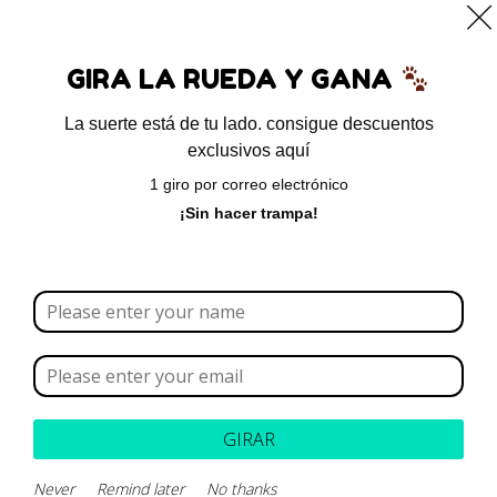
0
GIRA LA RUEDA Y GANA
La suerte está de tu lado. consigue descuentos
exclusivos aquí
1 giro por correo electrónico
agosto 26, 2024
¡Sin hacer trampa!
¿Cómo cambiar el
alimento de tu gato sin
morir en el intento?
GIRAR
Never
Remind later
No thanks