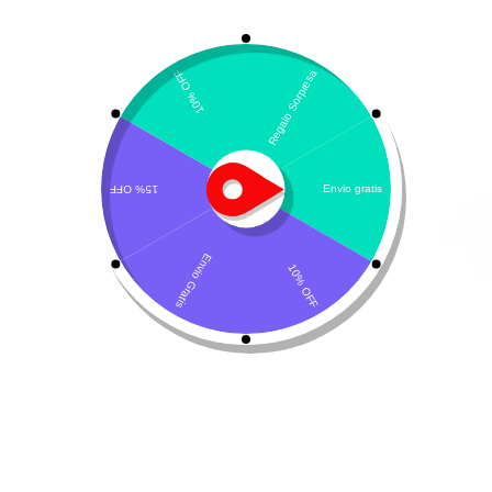
¡Hora de Cambiar el Menú!
¿Cómo y por qué cambiar el alimento de tu gato?
¡Hola amigos de los felinos! Hoy vamos a hablar de un tema
crucial para la salud y felicidad de nuestros mininos: ¡Cómo
cambiar el alimento de tu gato! Ya sea por razones
económicas, prescripción veterinaria o simplemente para
explorar nuevas opciones, cambiar el alimento de tu gato es
algo que debe hacerse con cuidado y paciencia. Aquí te
contamos por qué y cómo puedes hacer la transición de
manera ordenada.