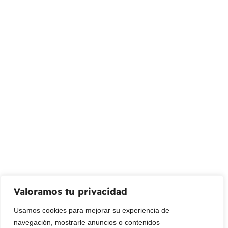
Almacenar
Calle 127 D # 70H – 31 Bogotá, Colombia
(+57) 315 2700 728
info@livepetter.co
¡Suscribir al newsletter!
Promociones, nuevos productos y ventas. Directamente a
su bandeja de entrada.
Correo Electrónico
Mensaje (opcional)
Valoramos tu privacidad
Suscribir
Usamos cookies para mejorar su experiencia de
navegación, mostrarle anuncios o contenidos