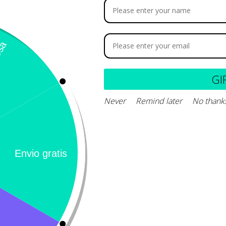
euroBIHOV
106.480
-
$
136.000
GI
Never
Remind later
No thank
Seleccionar opciones
Calificación 4.8/5!
Llámeno
– 31 Bogotá,
de usuarios verificados
(+57) 3