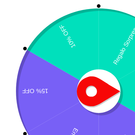
N
$
¿Necesitas un envio express?
Recogida gratuita
Calle 127 D # 70H 
Contáctanos a través de nuestra
Colombia
línea de atención WhatsApp.