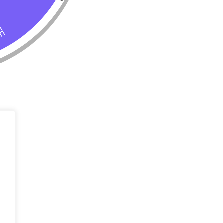
Tienda
Almacenar
Perro
Calle 127 D # 
Colombia
Gato
(+57) 315 270
info@livepetter
¡Suscribir 
Promociones, n
entrada.
rivacidad
Condiciones de uso
Buscar
Correo Electr
Mensaje (opci