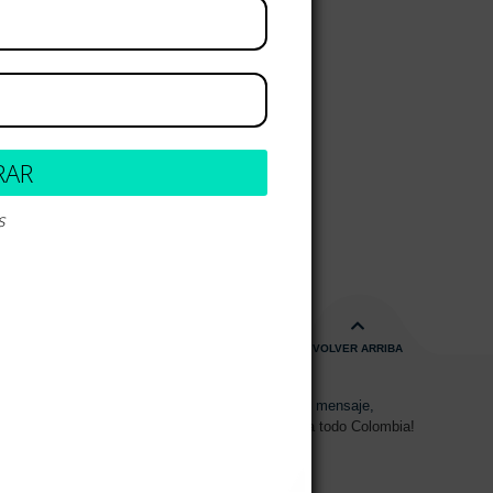
RAR
s
VOLVER ARRIBA
s de 08:00am - 17:00pm
Envíanos un mensaje,
15 2700 728
Despachos a todo Colombia!