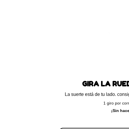
Blog
Preguntas frecuentes
Ayuda
ando el único resultado
GIRA LA RU
La suerte está de tu lado. con
1 giro por cor
¡Sin hac