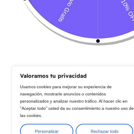
Servicio al Cliente
Live Petter
CONTACTO
Sobre Nosotros
Envío
Blog
Devoluciones
Gift Cards
Preguntas más frecuentes
Valoramos tu privacidad
Usamos cookies para mejorar su experiencia de
Copyright © 2025 ¦ livepetter: Todos los derechos reservados.
política de p
navegación, mostrarle anuncios o contenidos
personalizados y analizar nuestro tráfico. Al hacer clic en
“Aceptar todo” usted da su consentimiento a nuestro uso de
las cookies.
Personalizar
Rechazar todo