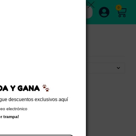
0
Por defecto
EDA Y GANA
sigue descuentos exclusivos aquí
reo electrónico
er trampa!