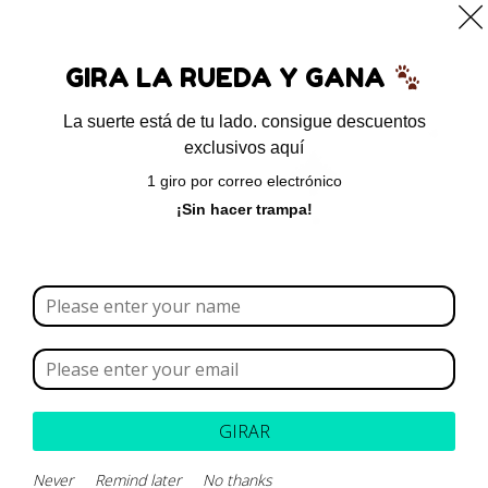
0
GIRA LA RUEDA Y GANA
La suerte está de tu lado. consigue descuentos
exclusivos aquí
Inicio
/ Intrahospitalarios
1 giro por correo electrónico
Intrahospitalarios
¡Sin hacer trampa!
Borrar todo
Rango de precios
GIRAR
Parece que no podemos encontrar lo que estás
buscando.
Never
Remind later
No thanks