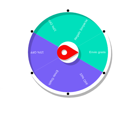
VOLVER ARRIBA
¿Necesitas un envio express?
Contáctanos a través de nuestra línea de atención WhatsApp.
Recogida gratuita
Calle 127 D # 70H – 31 Bogotá, Colombia
Calificación 4.8/5!
de usuarios verificados
Llámenos de 08:00am - 17:00pm
(+57) 315 2700 728
Envíanos un mensaje,
Despachos a todo Colombia!
Servicio al Cliente
Live Petter