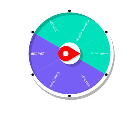
Mostrando el único resultado
Por defecto
¡Oferta!
Caninsulin
$
67.160
$
73.000