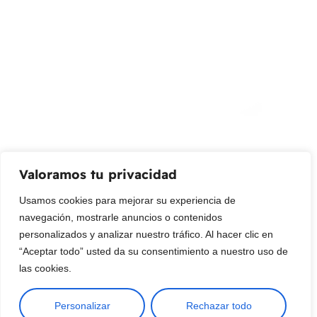
¡Suscribir al newsletter!
Promociones, nuevos productos y ventas. Directamente a
su bandeja de entrada.
Correo Electrónico
Mensaje (opcional)
Valoramos tu privacidad
Suscribir
Usamos cookies para mejorar su experiencia de
navegación, mostrarle anuncios o contenidos
personalizados y analizar nuestro tráfico. Al hacer clic en
“Aceptar todo” usted da su consentimiento a nuestro uso de
las cookies.
Personalizar
Rechazar todo
Copyright © 2025 ¦ livepetter: Todos los derechos reservados.