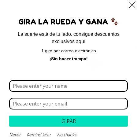
0
GIRA LA RUEDA Y GANA
La suerte está de tu lado. consigue descuentos
exclusivos aquí
Inicio
/ Insulina
1 giro por correo electrónico
Insulina
¡Sin hacer trampa!
Borrar todo
Rango de precios
Categoría
GIRAR
Marca
Never
Remind later
No thanks