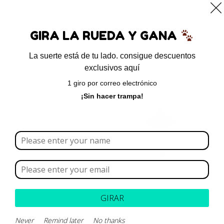
0
GIRA LA RUEDA Y GANA
La suerte está de tu lado. consigue descuentos
exclusivos aquí
Inicio
/ Hormonales
1 giro por correo electrónico
Hormonales
¡Sin hacer trampa!
Borrar todo
Rango de precios
Categoría
GIRAR
Marca
Never
Remind later
No thanks