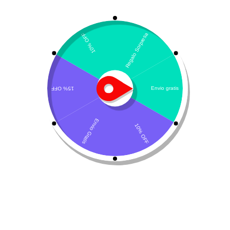
Mostrando los 3 resultados
Por defecto
¡Oferta!
Trilostano
TIU – Estriol
$
78.423
-
$
222.885