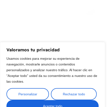
¡Suscribir al newsletter!
Promociones, nuevos productos y ventas. Directamente a
su bandeja de entrada.
Correo Electrónico
Mensaje (opcional)
Valoramos tu privacidad
Suscribir
Usamos cookies para mejorar su experiencia de
navegación, mostrarle anuncios o contenidos
personalizados y analizar nuestro tráfico. Al hacer clic en
“Aceptar todo” usted da su consentimiento a nuestro uso de
las cookies.
Personalizar
Rechazar todo
Copyright © 2025 ¦ livepetter: Todos los derechos reservados.
política de privacidad
Condiciones de uso
Buscar
Aceptar todo