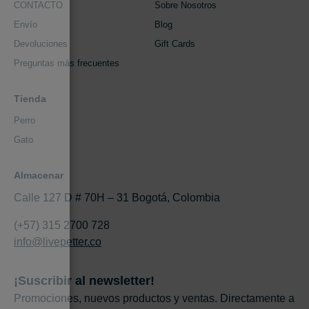
CONTACTO
Sobre Nosotros
Envío
Blog
Devoluciones
Gift Cards
Preguntas más frecuentes
Tienda
Perro
Gato
Almacenar
Calle 127 D # 70H – 31 Bogotá, Colombia
(+57) 315 2700 728
info@livepetter.co
¡Suscribir al newsletter!
Promociones, nuevos productos y ventas. Directamente a