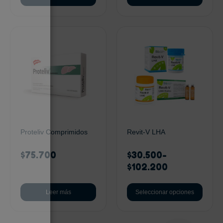
Proteliv Comprimidos
Revit-V LHA
$
75.700
$
30.500
-
$
102.200
Leer más
Seleccionar opciones