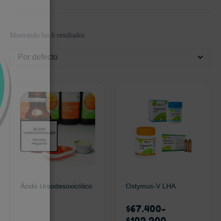
Mostrando los 6 resultados
Por defecto
Ácido Ursodesoxicólico
Ostymus-V LHA
$
67.400
-
$
102.200