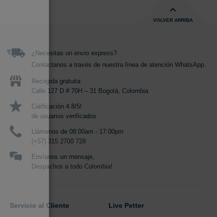
VOLVER ARRIBA
¿Necesitas un envio express?
Contáctanos a través de nuestra línea de atención WhatsApp.
Recogida gratuita
Calle 127 D # 70H – 31 Bogotá, Colombia
Calificación 4.8/5!
de usuarios verificados
Llámenos de 08:00am - 17:00pm
(+57) 315 2700 728
Envíanos un mensaje,
Despachos a todo Colombia!
Servicio al Cliente
Live Petter