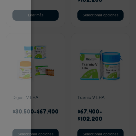
Leer más
Seleccionar opciones
Digest-V LHA
Trarnic-V LHA
$
30.500
-
$
67.400
$
67.400
-
$
102.200
Seleccionar opciones
Seleccionar opciones