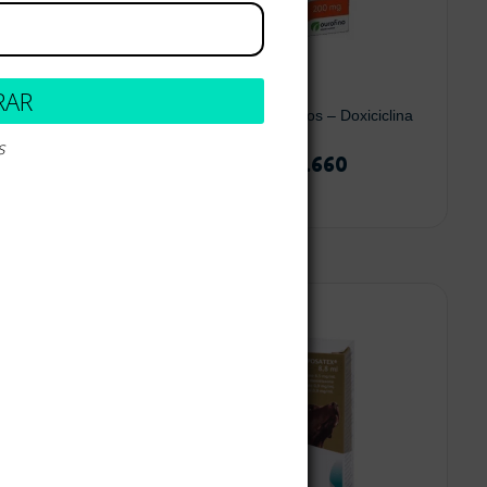
RAR
os –
Doxifin comprimidos – Doxiciclina
s
$
33.200
-
$
63.660
5
 opciones
Seleccionar opciones
¡Oferta!