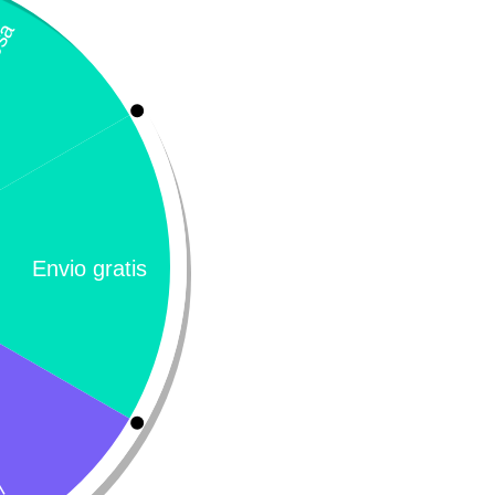
obramax
65.000
Leer más
¡Oferta!