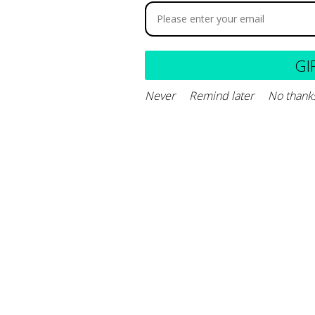
lavaseptin
GI
31.200
-
$
67.600
Celesporin Comprimid
cefalexina
Never
Remind later
No thank
$
25.300
-
$
45.52
Seleccionar opciones
Seleccionar