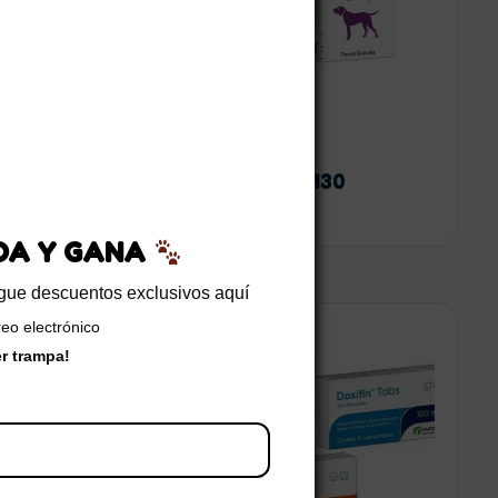
ina solución
Baytril tabletas
$
36.650
-
$
81.130
900
EDA Y GANA
sigue descuentos exclusivos aquí
reo electrónico
 opciones
Seleccionar opciones
er trampa!