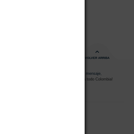
VOLVER ARRIBA
s de 08:00am - 17:00pm
Envíanos un mensaje,
15 2700 728
Despachos a todo Colombia!
70H – 31 Bogotá,