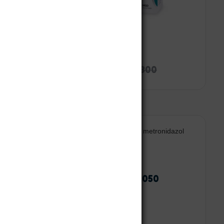
Posatex
$
69.635
$
73.300
Leer más
Añadir al carrito
Toxmidol SFC
$
21.920
-
$
37.050