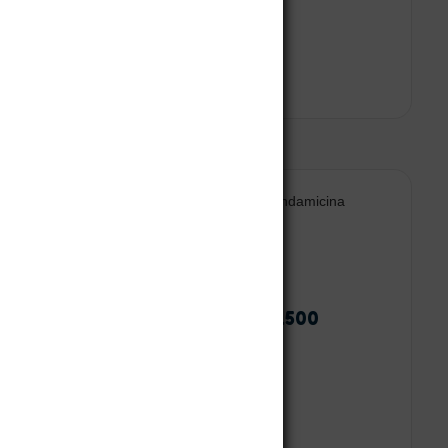
tico
Ciprovet
0
$
66.500
Leer más
Leer más
neoClindan
$
40.280
-
$
58.500