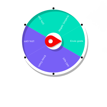
Mostrando los 19 resultados
Ordenar por precio: de menor a mayor
Cefalong – Cefalexina
Nicilan
$
15.650
-
$
16.050
$
17.700
-
$
43.000