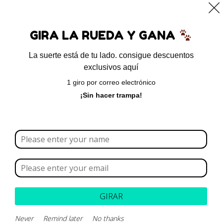
0
GIRA LA RUEDA Y GANA
La suerte está de tu lado. consigue descuentos
exclusivos aquí
Inicio
/ Antibióticos
1 giro por correo electrónico
Antibióticos
¡Sin hacer trampa!
Borrar todo
Rango de precios
Categoría
GIRAR
Marca
Never
Remind later
No thanks