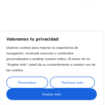
su bandeja de entrada.
Correo Electrónico
Mensaje (opcional)
Valoramos tu privacidad
Suscribir
Usamos cookies para mejorar su experiencia de
navegación, mostrarle anuncios o contenidos
personalizados y analizar nuestro tráfico. Al hacer clic en
“Aceptar todo” usted da su consentimiento a nuestro uso de
las cookies.
Personalizar
Rechazar todo
Copyright © 2025 ¦ livepetter: Todos los derechos reservados.
política de privacidad
Condiciones de uso
Buscar
Aceptar todo