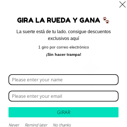
0
GIRA LA RUEDA Y GANA
La suerte está de tu lado. consigue descuentos
exclusivos aquí
Inicio
/ Ácidos grasos
1 giro por correo electrónico
Ácidos grasos
¡Sin hacer trampa!
Borrar todo
Rango de precios
Categoría
GIRAR
Marca
Never
Remind later
No thanks