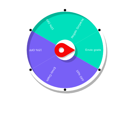
Mostrando los 4 resultados
Por defecto
Lipo-form
Adultos+ de Klean-vet
$
154.100
$
137.000