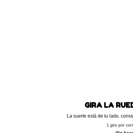
Blog
Preguntas frecuentes
Ayuda
ando los 6 resultados
GIRA LA RU
La suerte está de tu lado. con
1 giro por cor
¡Sin hac