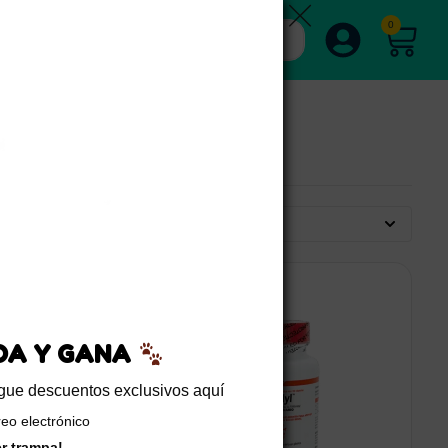
0
Por defecto
EDA Y GANA
sigue descuentos exclusivos aquí
reo electrónico
er trampa!