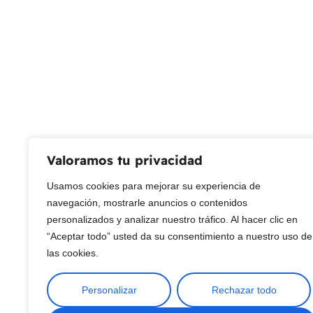
Servicio al Cliente
Live Petter
CONTACTO
Sobre Nosotros
Envío
Blog
Devoluciones
Gift Cards
Preguntas más frecuentes
Valoramos tu privacidad
Usamos cookies para mejorar su experiencia de
navegación, mostrarle anuncios o contenidos
Copyright © 2025 ¦ livepetter: Todos los derechos reservados.
política de p
personalizados y analizar nuestro tráfico. Al hacer clic en
“Aceptar todo” usted da su consentimiento a nuestro uso de
las cookies.
Personalizar
Rechazar todo