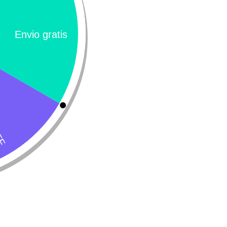
lavaseptin
31.200
-
$
67.600
Cimalgex – Cimicoxib
$
47.600
-
$
136.6
Seleccionar opciones
Seleccionar
Calificación 4.8/5!
Llámeno
– 31 Bogotá,
de usuarios verificados
(+57) 3