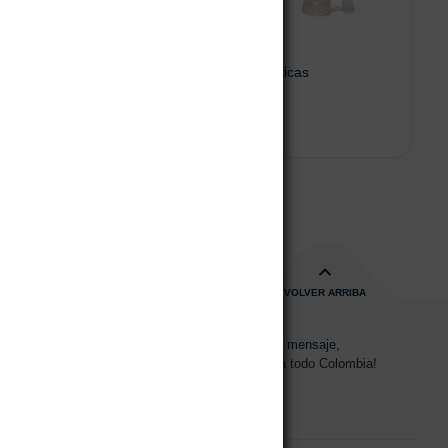
Aurizon – gotas óticas
00
$
99.800
 opciones
Leer más
VOLVER ARRIBA
s de 08:00am - 17:00pm
Envíanos un mensaje,
15 2700 728
Despachos a todo Colombia!