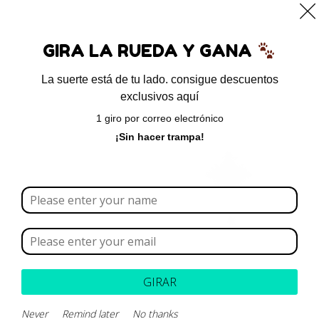
0
GIRA LA RUEDA Y GANA
La suerte está de tu lado. consigue descuentos
exclusivos aquí
Inicio
/ Brand del producto / Monge Vetsolution
1 giro por correo electrónico
Monge Vetsolution
¡Sin hacer trampa!
Borrar todo
Rango de precios
Categoría
GIRAR
Marca
Never
Remind later
No thanks