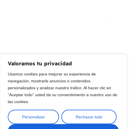
¡Suscribir al newsletter!
Promociones, nuevos productos y ventas. Directamente a
su bandeja de entrada.
Correo Electrónico
Mensaje (opcional)
Valoramos tu privacidad
Suscribir
Usamos cookies para mejorar su experiencia de
navegación, mostrarle anuncios o contenidos
personalizados y analizar nuestro tráfico. Al hacer clic en
“Aceptar todo” usted da su consentimiento a nuestro uso de
las cookies.
Personalizar
Rechazar todo
Copyright © 2025 ¦ livepetter: Todos los derechos reservados.
política de privacidad
Condiciones de uso
Buscar