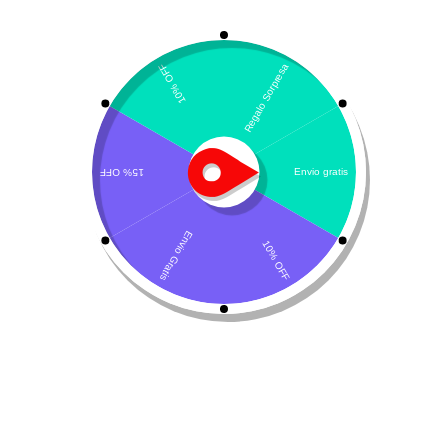
Mostrando los 3 resultados
Por defecto
Gemon Alimento
Gastrointestinal –
húmedo para gato
MONGE VET
SOLUTION
$
5.900