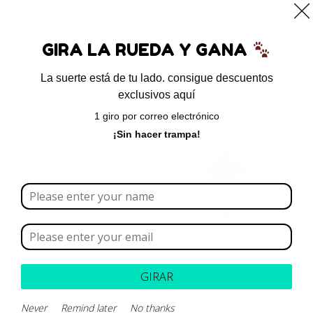
0
GIRA LA RUEDA Y GANA
La suerte está de tu lado. consigue descuentos
exclusivos aquí
Inicio
/ Brand del producto / Dr Clauder´s
1 giro por correo electrónico
Dr Clauder´s
¡Sin hacer trampa!
Borrar todo
Rango de precios
Categoría
GIRAR
Marca
Never
Remind later
No thanks