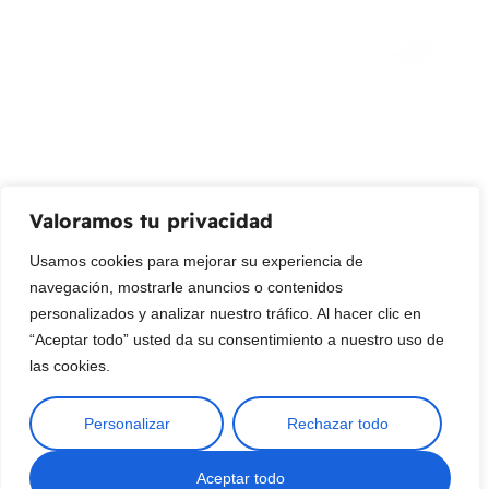
¡Suscribir al newsletter!
Promociones, nuevos productos y ventas. Directamente a
su bandeja de entrada.
Correo Electrónico
Mensaje (opcional)
Valoramos tu privacidad
Suscribir
Usamos cookies para mejorar su experiencia de
navegación, mostrarle anuncios o contenidos
personalizados y analizar nuestro tráfico. Al hacer clic en
“Aceptar todo” usted da su consentimiento a nuestro uso de
las cookies.
Personalizar
Rechazar todo
Copyright © 2025 ¦ livepetter: Todos los derechos reservados.
política de privacidad
Condiciones de uso
Buscar
Aceptar todo