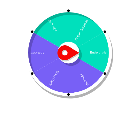
Mostrando los 4 resultados
Por defecto
Aceite de Salmón Dr
Lactoreemplazador -Dr.
Clauder’s
Clauder’s Kitten Milk
$
28.350
-
$
91.500
$
86.900