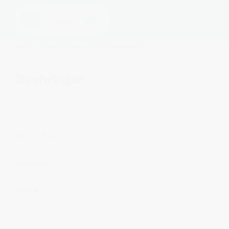
Tienda
Sobre Nosotros
Inicio
/ Brand del producto / Boehringer
Boehringer
Borrar todo
Mostr
Rango de precios
Categoría
Marca