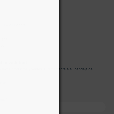
70H – 31 Bogotá,
0 728
.co
al newsletter!
uevos productos y ventas. Directamente a su bandeja de
ónico
onal)