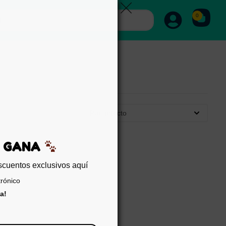
0
Por defecto
EDA Y GANA
sigue descuentos exclusivos aquí
reo electrónico
er trampa!