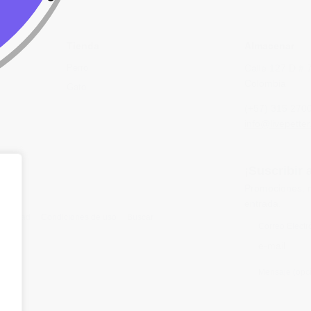
Tienda
Almacenar
Perro
Calle 127 D # 
Colombia
Gato
(+57) 315 270
info@livepetter
¡Suscribir 
Promociones, n
entrada.
rivacidad
Condiciones de uso
Buscar
Correo Electr
Mensaje (opci