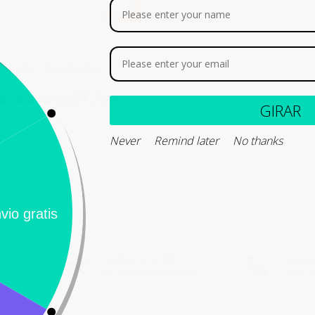
etmedin – Pimobendán
223.800
-
$
277.700
GI
Never
Remind later
No thank
Seleccionar opciones
Calificación 4.8/5!
Llámeno
– 31 Bogotá,
de usuarios verificados
(+57) 3