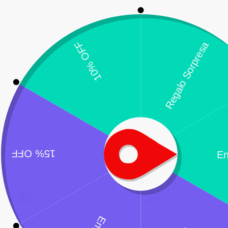
V
$
¿Necesitas un envio express?
Recogida gratuita
Calle 127 D # 70H 
Contáctanos a través de nuestra
Colombia
línea de atención WhatsApp.