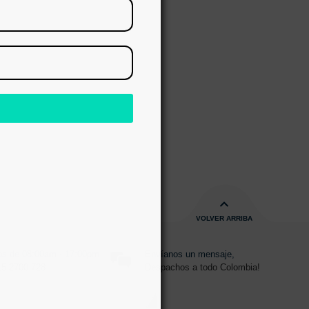
RAR
s
VOLVER ARRIBA
s de 08:00am - 17:00pm
Envíanos un mensaje,
15 2700 728
Despachos a todo Colombia!