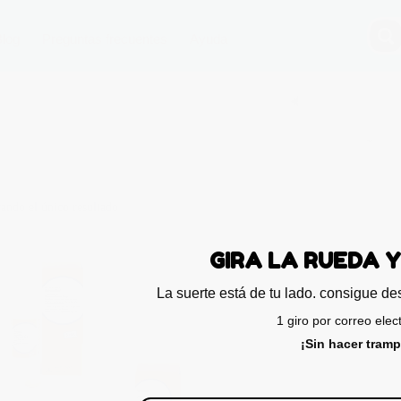
Blog
Preguntas frecuentes
Ayuda
ando el único resultado
GIRA LA RU
La suerte está de tu lado. con
1 giro por cor
¡Sin hac